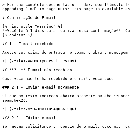
> For the complete documentation index, see [llms.txt](
appending `.md` to page URLs; this page is available as
# Confirmação de E-mail

{% hint style="warning" %}

**Você terá 1 dias para realizar essa confirmação**. Ca
{% endhint %}

## 1 - E-mail recebido

Acesse sua caixa de entrada, e spam, e abra a mensagem 
![](/files/VWHOCspuGrvJl1u2vJH9)

## **2 -** E-mail não recebido

Caso você não tenha recebido o e-mail, você pode:

### 2.1 - Enviar e-mail novamente

Clique no texto indicado abaixo presente na aba **Home*
spam.&#x20;

![](/files/ozUW1MxITBS4QHBalUQG)

### 2.2 - Editar e-mail

Se, mesmo solicitando o reenvio do e-mail, você não rec