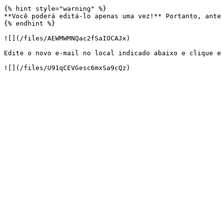
{% hint style="warning" %}

**Você poderá editá-lo apenas uma vez!** Portanto, ante
{% endhint %}

![](/files/AEWMWMNQac2fSaIOCAJx)

Edite o novo e-mail no local indicado abaixo e clique e