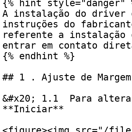
{% hint style="danger" %
A instalação do driver 
instruções do fabricant
referente a instalação 
entrar em contato diret
{% endhint %}

## 1 . Ajuste de Margem
&#x20; 1.1  Para altera
**Iniciar**

<figure><img src="/file