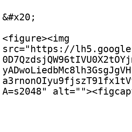
&#x20;

<figure><img 
src="https://lh5.google
0D7QzdsjQW96tIVU0X2tOYj
yADwoLiedbMc8lh3GsgJgVH
a3rnonOIyu9fjszT91fx1tV