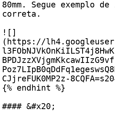
80mm. Segue exemplo de 
correta.

![]
(https://lh4.googleuser
l3FObNJVkOnKiILST4j8HwK
BPDJzzXVjgmKkcawIIzG9vf
Poz7LIpB0qDdFq1egeswsQ8
CJjreFUK0MP2z-8CQFA=s204
{% endhint %}

#### &#x20;
