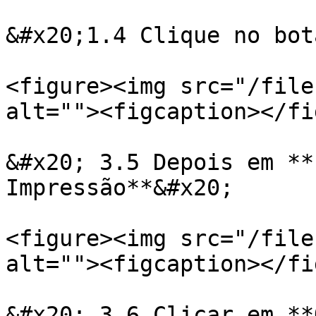
&#x20;1.4 Clique no bot
<figure><img src="/file
alt=""><figcaption></fi
&#x20; 3.5 Depois em **
Impressão**&#x20;

<figure><img src="/file
alt=""><figcaption></fi
&#x20; 3.6 Clicar em **