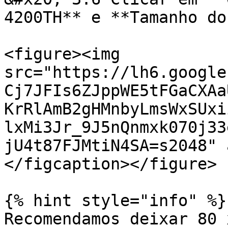
4200TH** e **Tamanho do
<figure><img 
src="https://lh6.google
Cj7JFIs6ZJppWE5tFGaCXAa
KrRlAmB2gHMnbyLmsWxSUxi
lxMi3Jr_9J5nQnmxk070j33
jU4t87FJMtiN4SA=s2048" 
</figcaption></figure>

{% hint style="info" %}

Recomendamos deixar 80 