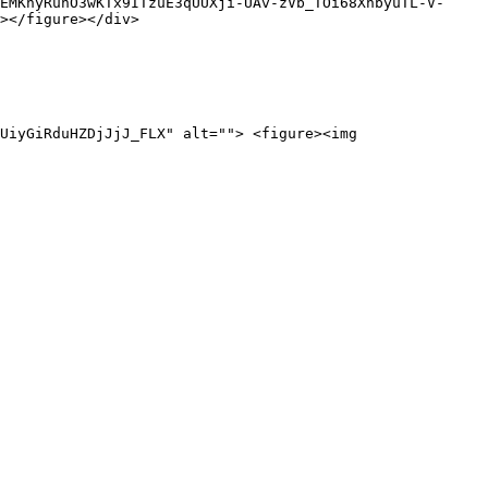
EMKhyRunO3wKTx9ITzuE3qUUXji-UAv-zVb_TOi68XnbyuTL-V-
></figure></div>

UiyGiRduHZDjJjJ_FLX" alt=""> <figure><img 