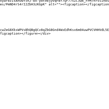
Xyar8zIsAnUwY5hJ-bX-ydt98jDvqFBf7QF77sZC3Q6_FPM7nrsS1h0S
es/PmND4rS4rI2ZbH3zKGpK" alt=""><figcaption></figcaption
cwZeG8XksWPVsBhQBgQCv8qZbG8Gnd4WxEdhKsx6m04uwPVCVHHVdL5E