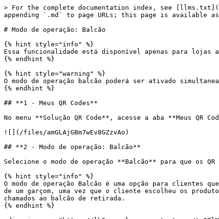
> For the complete documentation index, see [llms.txt](
appending `.md` to page URLs; this page is available as
# Modo de operação: Balcão

{% hint style="info" %}

Essa funcionalidade está disponível apenas para lojas a
{% endhint %}

{% hint style="warning" %}

O modo de operação balcão poderá ser ativado simultanea
{% endhint %}

## **1 - Meus QR Codes**

No menu **Solução QR Code**, acesse a aba **Meus QR Cod
![](/files/amGLAjGBm7wEv8GZzvAo)

## **2 - Modo de operação: Balcão**

Selecione o modo de operação **Balcão** para que os QR 
{% hint style="info" %}

O modo de operação Balcão é uma opção para clientes que
de um garçom, uma vez que o cliente escolheu os produto
chamados ao balcão de retirada.

{% endhint %}
