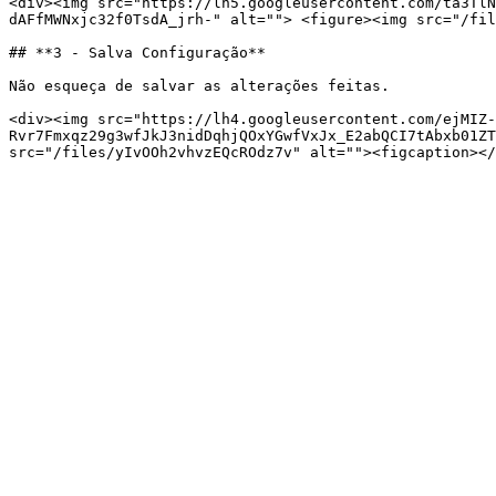
<div><img src="https://lh5.googleusercontent.com/ta3TlN
dAFfMWNxjc32f0TsdA_jrh-" alt=""> <figure><img src="/fil
## **3 - Salva Configuração**

Não esqueça de salvar as alterações feitas.

<div><img src="https://lh4.googleusercontent.com/ejMIZ-
Rvr7Fmxqz29g3wfJkJ3nidDqhjQOxYGwfVxJx_E2abQCI7tAbxb01ZT