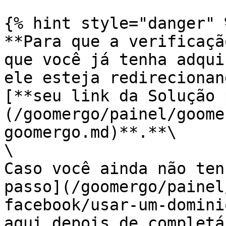
{% hint style="danger" %
**Para que a verificaçã
que você já tenha adqui
ele esteja redirecionan
[**seu link da Solução 
(/goomergo/painel/goome
goomergo.md)**.**\

\

Caso você ainda não ten
passo](/goomergo/painel
facebook/usar-um-domini
aqui depois de completá