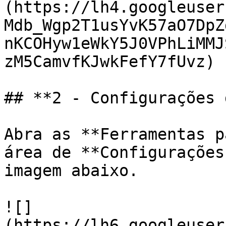
(https://lh4.googleuser
Mdb_Wgp2T1usYvK57aO7DpZ
nKCOHyw1eWkY5J0VPhLiMMJ
zM5CamvfKJwkFefY7fUvz)

## **2 - Configurações 
Abra as **Ferramentas p
área de **Configurações
imagem abaixo.

![]
(https://lh6.googleuser