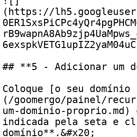
![]
(https://lh5.googleuser
0ER1SxsPiCPc4yQr4pgPHCM
rB9wapnA8Ab9zjp4UaMpws_
6exspkVETG1upIZ2yaM04uC)
## **5 - Adicionar um d
Coloque [o seu domínio 
(/goomergo/painel/recur
um-dominio-proprio.md) 
indicada pela seta e cl
domínio**.&#x20;
