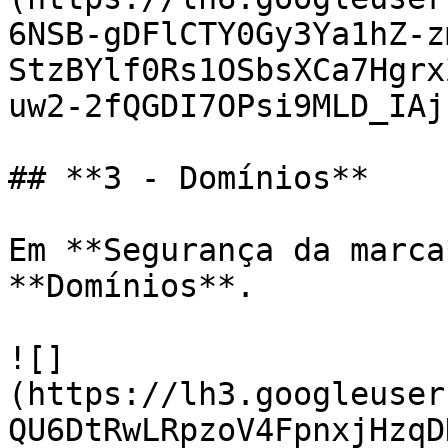
6NSB-gDFlCTY0Gy3Ya1hZ-z
StzBYlf0Rs1OSbsXCa7Hgrx
uw2-2fQGDI7OPsi9MLD_IAj
## **3 - Domínios**

Em **Segurança da marca
**Domínios**.

![]
(https://lh3.googleuser
QU6DtRwLRpzoV4FpnxjHzqD