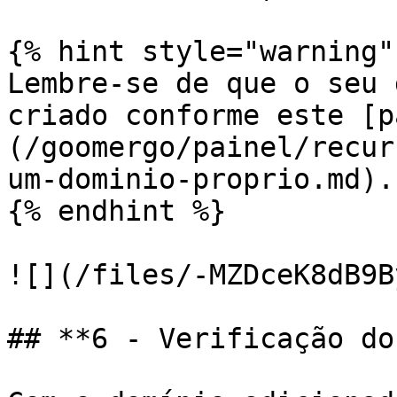
{% hint style="warning" 
Lembre-se de que o seu 
criado conforme este [p
(/goomergo/painel/recur
um-dominio-proprio.md).

{% endhint %}

![](/files/-MZDceK8dB9B
## **6 - Verificação do