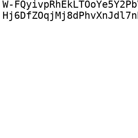
W-FQyivpRhEkLTOoYe5Y2Pb