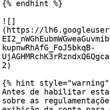
{% endhint %}

![]
(https://lh6.googleuser
EI2_nWGhEubmWGweaGuvmib
kupnwRhAfG_FoJ5bkqB-
UjAGHMRchK3rRzndxQ6Qgca
2)

{% hint style="warning" 
Antes de habilitar esta
sobre as regulamentaçõe
exibição da conta para 