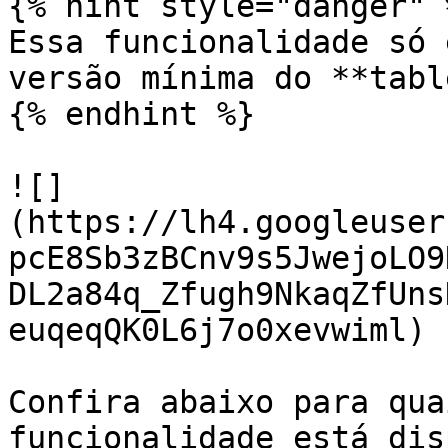
{% hint style="danger" %
Essa funcionalidade só 
versão mínima do **tabl
{% endhint %}

![]
(https://lh4.googleuser
pcE8Sb3zBCnv9s5JwejoLO9
DL2a84q_Zfugh9NkaqZfUns
euqeqQK0L6j7o0xevwiml)

Confira abaixo para qua
funcionalidade está dis