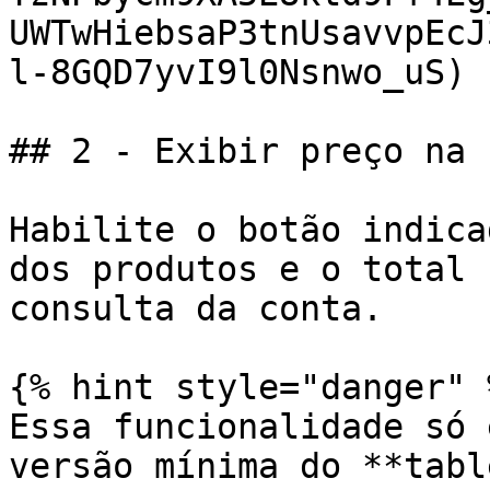
UWTwHiebsaP3tnUsavvpEcJ
l-8GQD7yvI9l0Nsnwo_uS)

## 2 - Exibir preço na 
Habilite o botão indica
dos produtos e o total 
consulta da conta.

{% hint style="danger" %
Essa funcionalidade só 
versão mínima do **tabl