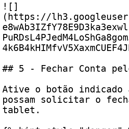
![]
(https://lh3.googleuser
e8wAb3IZfY78E9D3ka3exwl
PuRDsL4PJedM4LoShGa8gom
4k6B4kHIMfvV5XaxmCUEF4J
## 5 - Fechar Conta pel
Ative o botão indicado 
possam solicitar o fech
tablet.
