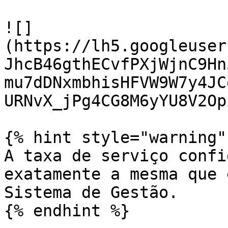
![]
(https://lh5.googleuser
JhcB46gthECvfPXjWjnC9Hn
mu7dDNxmbhisHFVW9W7y4JC
URNvX_jPg4CG8M6yYU8V2Opi
{% hint style="warning" 
A taxa de serviço confi
exatamente a mesma que 
Sistema de Gestão.

{% endhint %}
